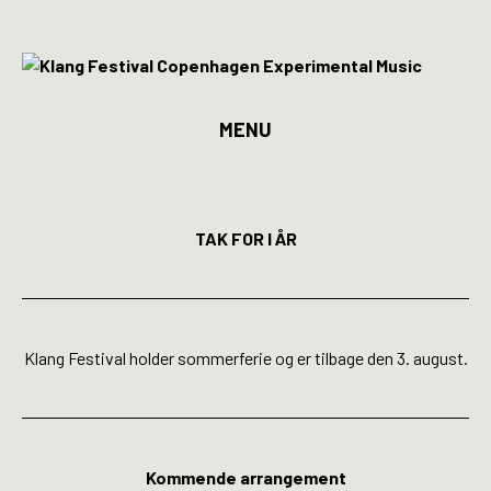
MENU
Program
Billetter
TAK FOR I ÅR
Kunstnere
Spillesteder
Klang Festival holder sommerferie og er tilbage den 3. august.
INFO
Media
Kommende arrangement