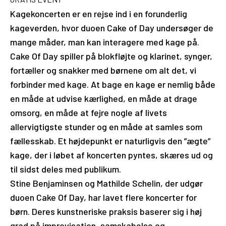
Open Calls
Kagekoncerten er en rejse ind i en forunderlig
kageverden, hvor duoen Cake of Day undersøger de
mange måder, man kan interagere med kage på.
Cake Of Day spiller på blokfløjte og klarinet, synger,
EN
fortæller og snakker med børnene om alt det, vi
forbinder med kage. At bage en kage er nemlig både
en måde at udvise kærlighed, en måde at drage
omsorg, en måde at fejre nogle af livets
allervigtigste stunder og en måde at samles som
fællesskab. Et højdepunkt er naturligvis den ”ægte”
kage, der i løbet af koncerten pyntes, skæres ud og
til sidst deles med publikum.
Stine Benjaminsen og Mathilde Schelin, der udgør
duoen Cake Of Day, har lavet flere koncerter for
børn. Deres kunstneriske praksis baserer sig i høj
grad på improvisation, samskabelse og