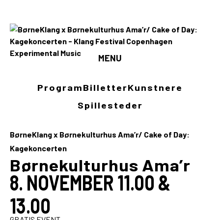
MENU
Program
Program
Billetter
Kunstnere
Billetter
Spillesteder
Kunstnere
BørneKlang x Børnekulturhus Ama’r/ Cake of Day:
Spillesteder
Kagekoncerten
Børnekulturhus Ama’r
INFO
8. NOVEMBER 11.00 &
Media
13.00
GRATIS EVENT