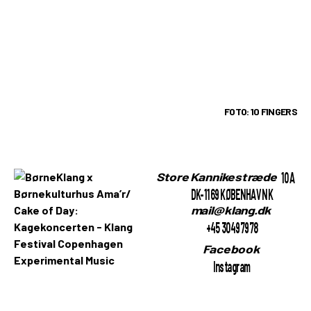
FOTO: 10 FINGERS
10A
Store Kannikestræde
DK-1169 KØBENHAVN K
mail@klang.dk
+45 30497978
Facebook
Instagram