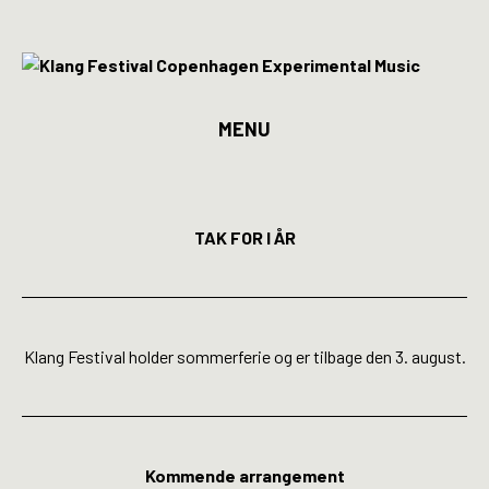
MENU
Program
Billetter
TAK FOR I ÅR
Kunstnere
Spillesteder
Klang Festival holder sommerferie og er tilbage den 3. august.
INFO
Media
Kommende arrangement