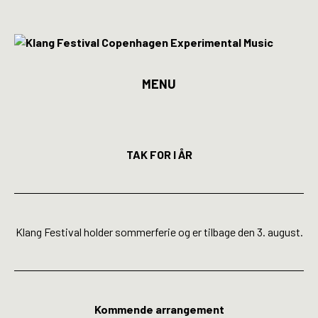
MENU
Program
Billetter
TAK FOR I ÅR
Kunstnere
Spillesteder
Klang Festival holder sommerferie og er tilbage den 3. august.
INFO
Media
Kommende arrangement