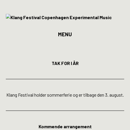
MENU
Program
Billetter
TAK FOR I ÅR
Kunstnere
Spillesteder
Klang Festival holder sommerferie og er tilbage den 3. august.
INFO
Media
Kommende arrangement