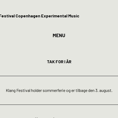
MENU
Program
Billetter
TAK FOR I ÅR
Kunstner
Klang Festival holder sommerferie og er tilbage den 3. august.
pillested