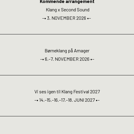
INFO
Kommende arrangement
Klang x Second Sound
–• 3. NOVEMBER 2026 •–
Media
Open Calls
Børneklang på Amager
–• 6.–7. NOVEMBER 2026 •–
EN
Vi ses igen til Klang Festival 2027
–• 14.–15.–16.–17.–18. JUNI 2027 •–