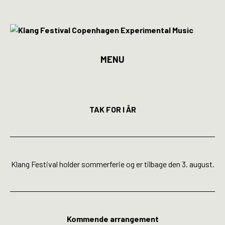
MENU
Program
Billetter
TAK FOR I ÅR
Kunstnere
Spillesteder
Klang Festival holder sommerferie og er tilbage den 3. august.
INFO
Media
Kommende arrangement