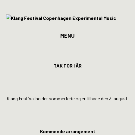
MENU
Program
Billetter
TAK FOR I ÅR
Kunstnere
Spillesteder
Klang Festival holder sommerferie og er tilbage den 3. august.
INFO
Media
Kommende arrangement