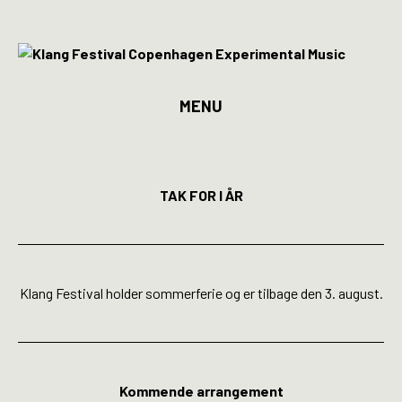
MENU
Program
Billetter
TAK FOR I ÅR
Kunstnere
Spillesteder
Klang Festival holder sommerferie og er tilbage den 3. august.
INFO
Media
Kommende arrangement