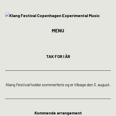
MENU
Program
Billetter
TAK FOR I ÅR
Kunstnere
Spillesteder
Klang Festival holder sommerferie og er tilbage den 3. august.
INFO
Media
Kommende arrangement