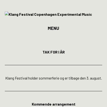
MENU
Program
Billetter
TAK FOR I ÅR
Kunstnere
Spillesteder
Klang Festival holder sommerferie og er tilbage den 3. august.
INFO
Media
Kommende arrangement