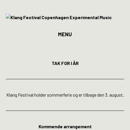
MENU
Program
Billetter
TAK FOR I ÅR
Kunstnere
Spillesteder
Klang Festival holder sommerferie og er tilbage den 3. august.
INFO
Media
Kommende arrangement