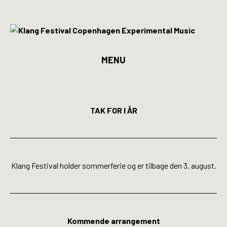
MENU
Program
Billetter
TAK FOR I ÅR
Kunstnere
Spillesteder
Klang Festival holder sommerferie og er tilbage den 3. august.
INFO
Media
Kommende arrangement