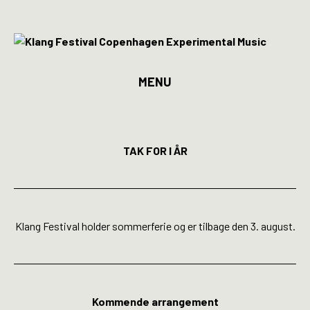
MENU
Program
Billetter
TAK FOR I ÅR
Kunstnere
Spillesteder
Klang Festival holder sommerferie og er tilbage den 3. august.
INFO
Media
Kommende arrangement