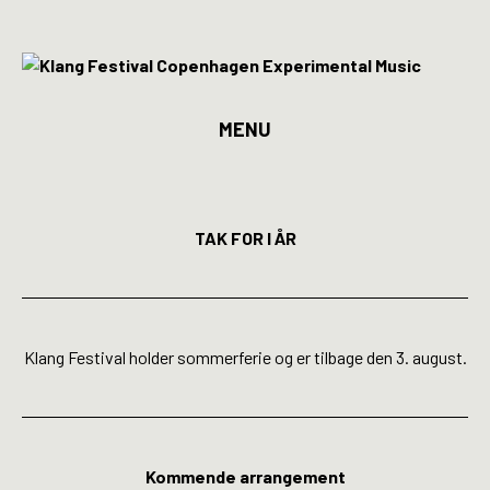
MENU
Program
Billetter
TAK FOR I ÅR
Kunstnere
Spillesteder
Klang Festival holder sommerferie og er tilbage den 3. august.
INFO
Media
Kommende arrangement