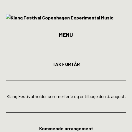
MENU
Program
Billetter
TAK FOR I ÅR
Kunstnere
Spillesteder
Klang Festival holder sommerferie og er tilbage den 3. august.
INFO
Media
Kommende arrangement